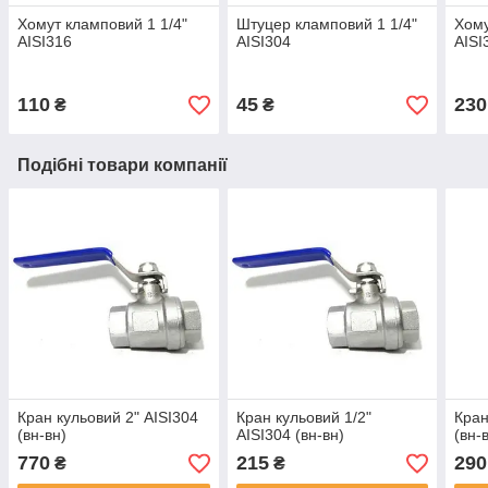
Хомут кламповий 1 1/4"
Штуцер кламповий 1 1/4"
Хому
AISI316
AISI304
AISI
110
45
230
₴
₴
Подібні товари компанії
Кран кульовий 2" AISI304
Кран кульовий 1/2"
Кран
(вн-вн)
AISI304 (вн-вн)
(вн-
770
215
290
₴
₴