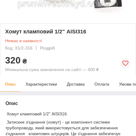
Хомут кламповий 1/2" AISI316
Немає в наявності
Код: Х1/2-316
Роздріб
320
₴
Мінімальна сума замовлення на сайті — 400 ₴
Опис
Характеристики
Доставка
Оплата
Умови п
Опис
Хомут кламповий 1/2" AISI316.
Затискне з’єднання (хомут) - це компонент системи
трубопроводу, який використовується для забезпечення
з'єднання клампових штуцерів. Це з'єднання забезпечує