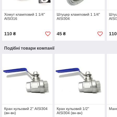
Хомут кламповий 1 1/4"
Штуцер кламповий 1 1/4"
Штуц
AISI316
AISI304
AISI
110
45
110
₴
₴
Подібні товари компанії
Кран кульовий 2" AISI304
Кран кульовий 1/2"
Ман
(вн-вн)
AISI304 (вн-вн)