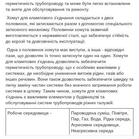
герметичність трубопроводу та може бути легко встановлене
та зняте для обслуговування та ремонту.
Хомут для клампового з'єднання складається з двох
половинок, які затискаються разом з допомогою спеціального
затискного механізму. Половинки хомута зазвичай
виготовляються з нержавіючої сталі, що забезпечує стійкість
до корозії та довговічність експлуатації.
Одна з половинок хомута має виступи, а інша - відповідні
пази, що дозволяє їх точно затиснути один на один. Хомути
для клампових з'єднань дозволяють забезпечити
герметичність трубопроводу, що є особливо важливим у
системах, де необхідне уникнення витоків рідин, газів або
інших речовин. Вони також дозволяють забезпечити швидку та
легку заміну частин системи без значного затримання роботи
системи в цілому. Таким чином, хомути для клампових
з'єднань є важливим елементом у будівництві та
обслуговуванні систем трубопроводів різних галузей.
Робоче середовище -
Пароводяна суміш, Повітря,
Пар, Газ, Вода, Рідка середа,
Агресивне середовище,
Неагресивна середа